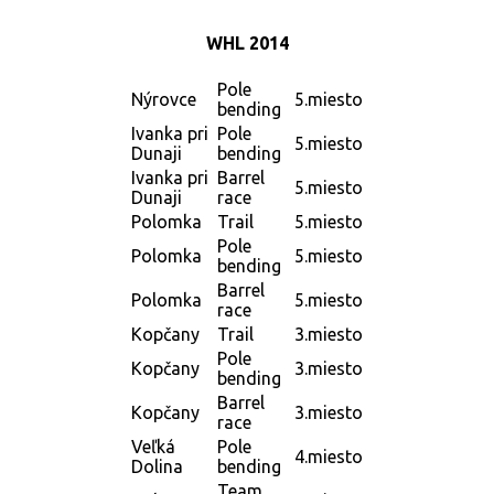
WHL 2014
Pole
Nýrovce
5.miesto
bending
Ivanka pri
Pole
5.miesto
Dunaji
bending
Ivanka pri
Barrel
5.miesto
Dunaji
race
Polomka
Trail
5.miesto
Pole
Polomka
5.miesto
bending
Barrel
Polomka
5.miesto
race
Kopčany
Trail
3.miesto
Pole
Kopčany
3.miesto
bending
Barrel
Kopčany
3.miesto
race
Veľká
Pole
4.miesto
Dolina
bending
Team