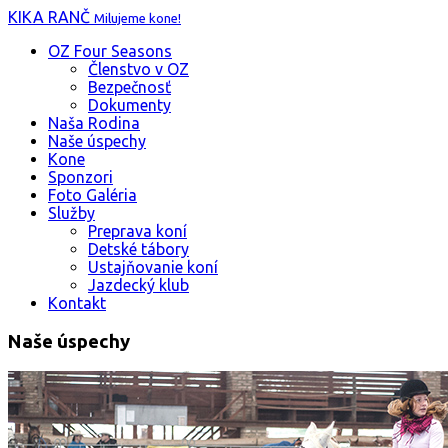
KIKA RANČ
Milujeme kone!
OZ Four Seasons
Členstvo v OZ
Bezpečnosť
Dokumenty
Naša Rodina
Naše úspechy
Kone
Sponzori
Foto Galéria
Služby
Preprava koní
Detské tábory
Ustajňovanie koní
Jazdecký klub
Kontakt
Naše úspechy