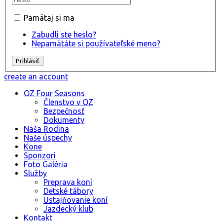
Pamätaj si ma
Zabudli ste heslo?
Nepamätáte si používateľské meno?
create an account
OZ Four Seasons
Členstvo v OZ
Bezpečnosť
Dokumenty
Naša Rodina
Naše úspechy
Kone
Sponzori
Foto Galéria
Služby
Preprava koní
Detské tábory
Ustajňovanie koní
Jazdecký klub
Kontakt