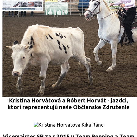
Kristína Horvátová a Róbert Horvát - jazdci,
ktorí reprezentujú naše Občianske Združenie
Vicemajster SR za r.2015 v Team Penning a Team