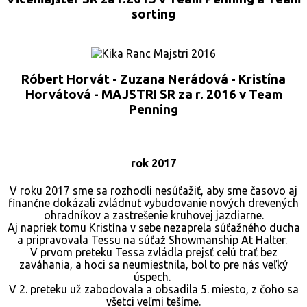
sorting
Róbert Horvát - Zuzana Nerádová - Kristína
Horvátová - MAJSTRI SR za r. 2016 v Team
Penning
rok 2017
V roku 2017 sme sa rozhodli nesúťažiť, aby sme časovo aj
finančne dokázali zvládnuť vybudovanie nových drevených
ohradníkov a zastrešenie kruhovej jazdiarne.
Aj napriek tomu Kristína v sebe nezaprela súťažného ducha
a pripravovala Tessu na súťaž Showmanship At Halter.
V prvom preteku Tessa zvládla prejsť celú trať bez
zaváhania, a hoci sa neumiestnila, bol to pre nás veľký
úspech.
V 2. preteku už zabodovala a obsadila 5. miesto, z čoho sa
všetci veľmi tešíme.