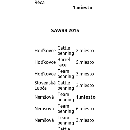
Réca
1.miesto
SAWRR 2015
Cattle
Hoďkovce
2.miesto
penning
Barrel
Hoďkovce
5.miesto
race
Team
Hoďkovce
3.miesto
penning
Slovenská
Cattle
3.miesto
Lupča
penning
Team
Nemšová
1.miesto
penning
Team
Nemšová
6.miesto
penning
Team
Nemšová
3.miesto
penning
Cattle