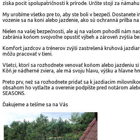
získa pocit spolupatričnosti k prírode. Určite stojí za námahu
My urobíme všetko pre to, aby ste boli v bezpečí. Dostanet
vozenie sa na koni alebo jazdenie, ako sú ochranná prilba na 
Nielen na vašej bezpečnosti, ale aj na vašom pohodlí nám na
zabránia koňom svojvoľne opustiť výbeh a zároveň zvýšia be
Komfort jazdcov a trénerov zvýši zastrešená kruhová jazdiar
môžu pracovať v tieni.
Všetci, ktorí sa rozhodnete venovať koňom alebo jazdeniu s
Kôň je nádherné zviera, ale má svoju hlavu, výšku a hlavne h
Preto prv, než sa rozhodnete pridať sa k jazdiacim milovníkom
obsahom ho vytlačte a overenie podpíšte pred notárom alebo
SEASONS.
Ďakujeme a tešíme sa na Vás