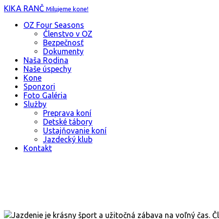
KIKA RANČ
Milujeme kone!
OZ Four Seasons
Členstvo v OZ
Bezpečnosť
Dokumenty
Naša Rodina
Naše úspechy
Kone
Sponzori
Foto Galéria
Služby
Preprava koní
Detské tábory
Ustajňovanie koní
Jazdecký klub
Kontakt
Jazdenie je krásny šport a užitočná zábava na voľný čas. Člo