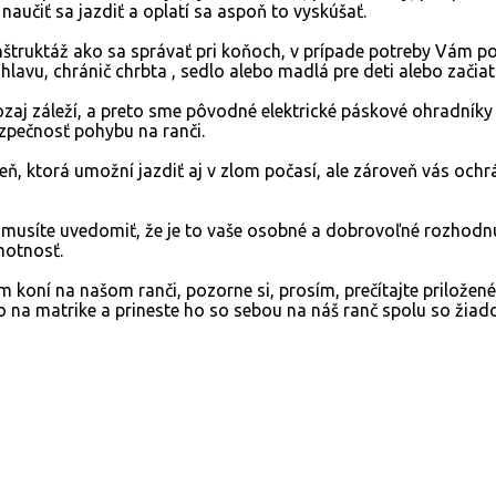
 naučiť sa jazdiť a oplatí sa aspoň to vyskúšať.
e inštruktáž ako sa správať pri koňoch, v prípade potreby Vá
hlavu, chránič chrbta , sedlo alebo madlá pre deti alebo začiat
ozaj záleží, a preto sme pôvodné elektrické páskové ohradníky
zpečnosť pohybu na ranči.
eň, ktorá umožní jazdiť aj v zlom počasí, ale zároveň vás oc
i musíte uvedomiť, že je to vaše osobné a dobrovoľné rozhod
motnosť.
 koní na našom ranči, pozorne si, prosím, prečítajte priložené
 na matrike a prineste ho so sebou na náš ranč spolu so žia