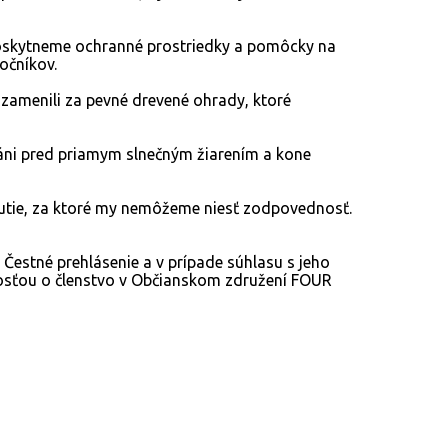
m poskytneme ochranné prostriedky a pomôcky na
očníkov.
 zamenili za pevné drevené ohrady, ktoré
hráni pred priamym slnečným žiarením a kone
nutie, za ktoré my nemôžeme niesť zodpovednosť.
 Čestné prehlásenie a v prípade súhlasu s jeho
dosťou o členstvo v Občianskom združení FOUR