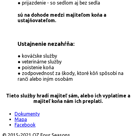
● prijazdenie - so sedlom aj bez sedla
sú na dohode medzi majiteľom koňa a
ustajňovateľom.
Ustajnenie nezahŕňa:
● kováčske služby
● veterinárne služby
● poistenie koňa
● zodpovednosť za škody, ktoré kôň spôsobí na
ranči alebo iným osobám
Tieto služby hradí majiteľ sám, alebo ich vyplatíme a
majiteľ koňa nám ich preplatí.
Dokumenty
Mapa
Facebook
© 2015-2021 OZ Four Seasons