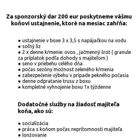
Za sponzorský dar 200 eur poskytneme vášmu
koňovi ustajnenie, ktoré na mesiac zahŕňa:
● ustajnenie v boxe 3 x 3,5 s napájačkou na vodu
● soľný líz
● 2 x denne kŕmenie: ovos , jačmenný šrot ( granule
za príplatok podľa dohody s majiteľom )
● seno v priebehu celého dňa
● počas sezóny možnosť zeleného kŕmenia
● zabezpečenie výbehu v prípade pekného počasia
● denne odpratanie trusu z boxu
● kompletné vyhnojenie boxu 1x týždenne
Dodatočné služby na žiadosť majiteľa
koňa, ako sú:
● socializácia
● práca s koňom počas neprítomnosti majiteľa
● lonžovanie