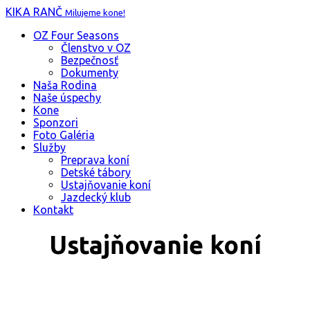
KIKA RANČ
Milujeme kone!
OZ Four Seasons
Členstvo v OZ
Bezpečnosť
Dokumenty
Naša Rodina
Naše úspechy
Kone
Sponzori
Foto Galéria
Služby
Preprava koní
Detské tábory
Ustajňovanie koní
Jazdecký klub
Kontakt
Ustajňovanie koní