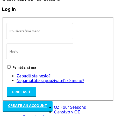
Log in
Pamätaj si ma
Zabudli ste heslo?
Nepamätáte si používateľské meno?
CREATE AN ACCOUNT
OZ Four Seasons
Členstvo v OZ